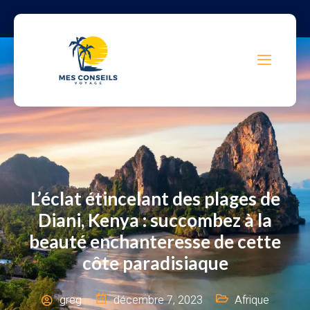
L’éclat étincelant des plages de
Diani, Kenya : succombez à la
beauté enchanteresse de cette
côte paradisiaque
greg
décembre 7, 2023
Afrique