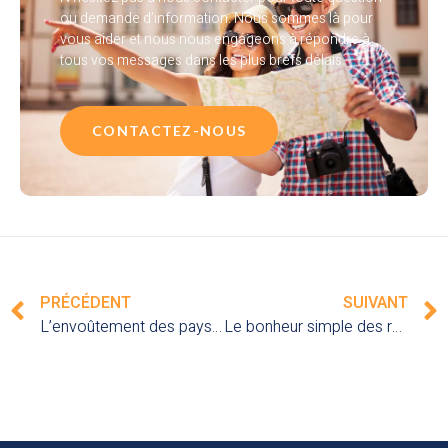
ou demande d’information. Nous sommes là pour
vous aider et nous nous engageons à répondre à
tous vos messages dans les plus brefs délais.
CONTACTEZ-NOUS
PRÉCÉDENT
SUIVANT
L’envoûtement des paysages luxuriants de l’archipel des Bijagos, Guinée-Bissau : explorez ce sanctuaire préservé aux trésors naturels insoupçonnés
Le bonheur simple des rencontres authentiques au Burkina Faso : partagez des moments précieux avec les habitants chaleureux de ce pays attachant