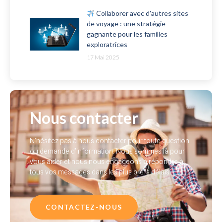
Collaborer avec d'autres sites
de voyage : une stratégie
gagnante pour les familles
exploratrices
17 Mai 2025
Nous contacter
N’hésitez pas à nous contacter pour toute question
ou demande d’information. Nous sommes là pour
vous aider et nous nous engageons à répondre à
tous vos messages dans les plus brefs délais.
CONTACTEZ-NOUS