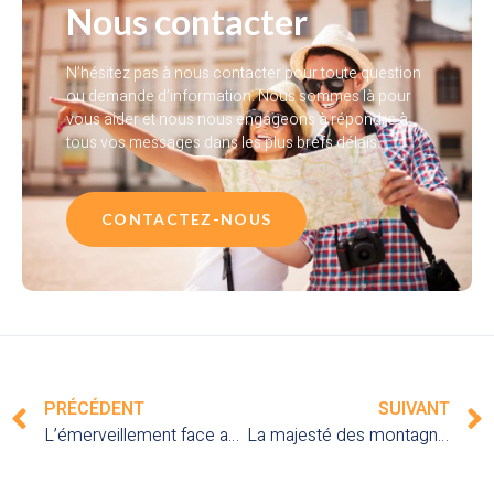
Nous contacter
N’hésitez pas à nous contacter pour toute question
ou demande d’information. Nous sommes là pour
vous aider et nous nous engageons à répondre à
tous vos messages dans les plus brefs délais.
CONTACTEZ-NOUS
PRÉCÉDENT
SUIVANT
L’émerveillement face au delta de l’Okavango au Botswana : explorez un paradis sauvage en plein cœur de l’Afrique australe
La majesté des montagnes de l’Atlas au Maroc : une randonnée inoubliable dans des paysages à couper le souffle