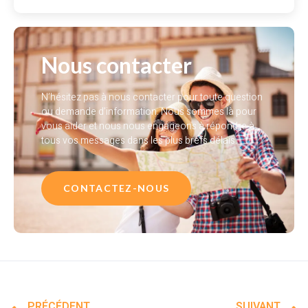
Nous contacter
N’hésitez pas à nous contacter pour toute question
ou demande d’information. Nous sommes là pour
vous aider et nous nous engageons à répondre à
tous vos messages dans les plus brefs délais.
CONTACTEZ-NOUS
PRÉCÉDENT
SUIVANT