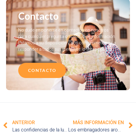
Contacto
No dude en ponerse en contacto con nosotros
para cualquier pregunta o solicitud de información.
Estamos a su disposición y nos comprometemos a
responder a todos sus mensajes lo antes posible.
CONTACTO
ANTERIOR
MÁS INFORMACIÓN EN
Las confidencias de la luna en las playas de Guatemala: una cita nocturna con el astro de la noche
Los embriagadores aromas del mercado de Chichicastenango: una invitación a maravillar los sentidos