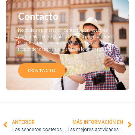
Contacto
No dude en ponerse en contacto con nosotros
para cualquier pregunta o solicitud de información.
Estamos a su disposición y nos comprometemos a
responder a todos sus mensajes lo antes posible.
CONTACTO
ANTERIOR
MÁS INFORMACIÓN EN
Los senderos costeros más bellos de Europa para pasear junto al mar
Las mejores actividades al aire libre para una escapada a la naturaleza en Europa