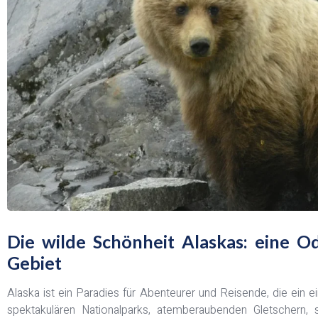
Die wilde Schönheit Alaskas: eine 
Gebiet
Alaska ist ein Paradies für Abenteurer und Reisende, die ein ei
spektakulären Nationalparks, atemberaubenden Gletschern, 