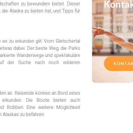
Kontak
ndschaften zu bewundern bietet. Dieser
 die Alaska zu bieten hat, und Tipps für
Bitte zögern Si
Informationswü
sind für Sie da 
Nachrichten so 
e es zu erkunden gilt. Vom Gletschertal
beantworten.
n etwas dabei. Der beste Weg, die Parks
 markierte Wanderwege und spektakuläre
auf der Suche nach noch wilderen
KONTA
hrten an. Reisende können an Bord eines
n erkunden. Die Boote bieten auch
und Robben. Eine weitere Möglichkeit
n Alaskas zu befahren.