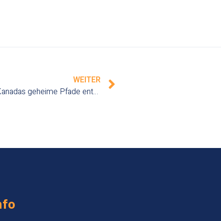
WEITER
Die Bekenntnisse eines einsamen Wanderers: Kanadas geheime Pfade entdecken
nfo