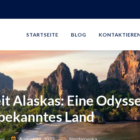
STARTSEITE
BLOG
KONTAKTIEREN
it Alaskas: Eine Odyss
bekanntes Land
ie
August 22, 2023
Nordamerika