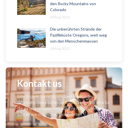
den Rocky Mountains von
Colorado
28 Aug. 2023
Die unberührten Strände der
Pazifikküste Oregons, weit weg
von den Menschenmassen
28 Aug. 2023
Kontakt us
Bitte zögern Sie nicht, uns bei Fragen oder
Informationswünschen zu kontaktieren. Wir sind für
Sie da und versprechen, alle Ihre Nachrichten so
schnell wie möglich zu beantworten.