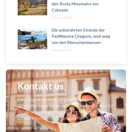
den Rocky Mountains von
Colorado
28 Aug. 2023
Die unberührten Strände der
Pazifikküste Oregons, weit weg
von den Menschenmassen
28 Aug. 2023
Kontakt us
Bitte zögern Sie nicht, uns bei Fragen oder
Informationswünschen zu kontaktieren. Wir sind für
Sie da und versprechen, alle Ihre Nachrichten so
schnell wie möglich zu beantworten.