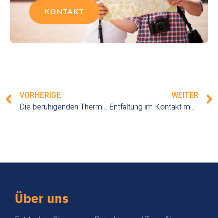
KONTAKT
VORHERIGE
WEITER
Die beruhigenden Thermalquellen von Aïn Draham, Tunesien: Tanken Sie neue Kraft im Herzen dieser in die Berge eingebetteten Wellness-Oase
Entfaltung im Kontakt mit den althergebrachten Kulturen des Nationalparks Comoé-Tal, Elfenbeinküste: Entdecken Sie einzigartige Traditionen und Fertigkeiten in einer außergewöhnlichen natürlichen Umgebung.
Über uns