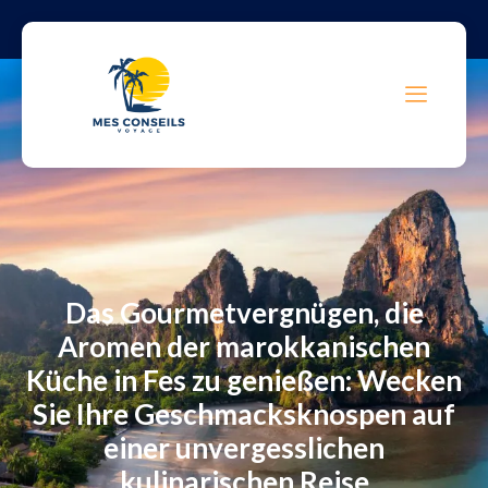
Das Gourmetvergnügen, die
Aromen der marokkanischen
Küche in Fes zu genießen: Wecken
Sie Ihre Geschmacksknospen auf
einer unvergesslichen
kulinarischen Reise