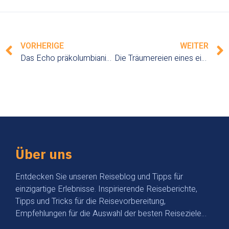
VORHERIGE
WEITER
Das Echo präkolumbianischer Mythen in den heiligen Bergen Perus: eine mystische und spannende Reise
Die Träumereien eines einsamen Reisenden im Wolkenwald, Ecuador: ein poetisches und bezauberndes Eintauchen
Über uns
Entdecken Sie unseren Reiseblog und Tipps für
einzigartige Erlebnisse. Inspirierende Reiseberichte,
Tipps und Tricks für die Reisevorbereitung,
Empfehlungen für die Auswahl der besten Reiseziele…