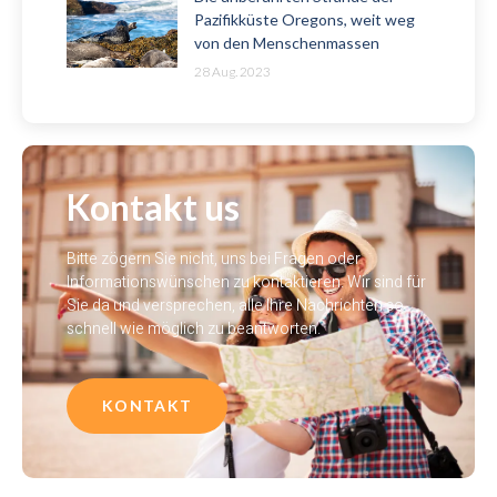
Pazifikküste Oregons, weit weg
von den Menschenmassen
28 Aug. 2023
Kontakt us
Bitte zögern Sie nicht, uns bei Fragen oder
Informationswünschen zu kontaktieren. Wir sind für
Sie da und versprechen, alle Ihre Nachrichten so
schnell wie möglich zu beantworten.
KONTAKT